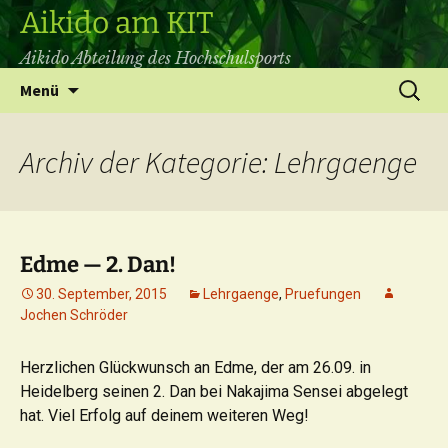
Aikido am KIT
Aikido Abteilung des Hochschulsports
Zum
Suchen
Menü
Inhalt
nach:
springen
Archiv der Kategorie: Lehrgaenge
Edme — 2. Dan!
30. September, 2015
Lehrgaenge
,
Pruefungen
Jochen Schröder
Herzlichen Glückwunsch an Edme, der am 26.09. in
Heidelberg seinen 2. Dan bei Nakajima Sensei abgelegt
hat. Viel Erfolg auf deinem weiteren Weg!