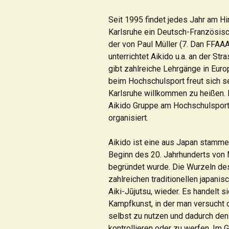
Seit 1995 findet jedes Jahr am 
Sammelbestellungen
Karlsruhe ein Deutsch-Französisc
der von Paul Müller (7. Dan FFAAA)
FAQ
unterrichtet Aikido u.a. an der Str
gibt zahlreiche Lehrgänge in Euro
beim Hochschulsport freut sich se
Karlsruhe willkommen zu heißen. 
Aikido Gruppe am Hochschulsport
organisiert.
Aikido ist eine aus Japan stamm
Beginn des 20. Jahrhunderts von 
begründet wurde. Die Wurzeln des 
zahlreichen traditionellen japan
Aiki-Jūjutsu, wieder. Es handelt s
Kampfkunst, in der man versucht 
selbst zu nutzen und dadurch den
kontrollieren oder zu werfen. Im 