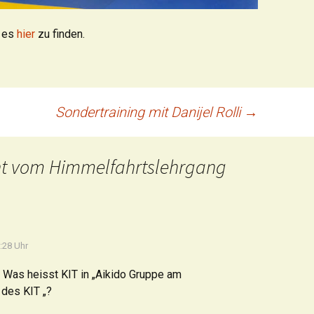
t es
hier
zu finden.
Sondertraining mit Danijel Rolli
→
ht vom Himmelfahrtslehrgang
0:28 Uhr
. Was heisst KIT in „Aikido Gruppe am
des KIT „?