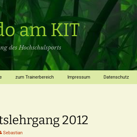
do am KIT
ung des Hochschulsports
e
zum Trainerbereich
Impressum
Datenschutz
s
slehrgang 2012
risches
Historisches
Interview mit Paul Muller
Sebastian
(Horst Schwickerath —