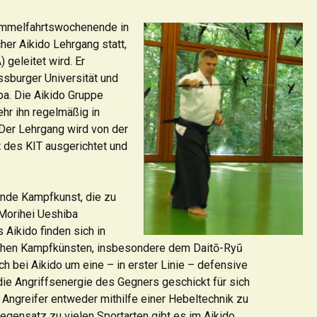
Aikidojournal 01/2001)
Himmelfahrtswochenende in
Interview mit Paul Muller
her Aikido Lehrgang statt,
(Horst Schwickerath —
 geleitet wird. Er
Aikidojournal 02/2001)
assburger Universität und
pa. Die Aikido Gruppe
hr ihn regelmäßig in
Der Lehrgang wird von der
 des KIT ausgerichtet und
ende Kampfkunst, die zu
Morihei Ueshiba
Aikido finden sich in
ischen Kampfkünsten, insbesondere dem Daitō-Ryū
ich bei Aikido um eine – in erster Linie – defensive
die Angriffsenergie des Gegners geschickt für sich
 Angreifer entweder mithilfe einer Hebeltechnik zu
Gegensatz zu vielen Sportarten gibt es im Aikido