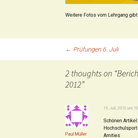
Weitere Fotos vom Lehrgang gib
Beitrags-
←
Prüfungen 6. Juli
Navigation
2 thoughts on “
Beric
2012
”
15. Juli, 2012 um 1
Schönen Artikel
Hochschulsport 
Paul Müller
Amities