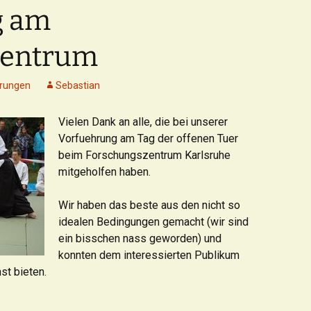
Aikidojournal 01/2001)
g am
Interview mit Paul Muller
zentrum
(Horst Schwickerath —
Aikidojournal 02/2001)
rungen
Sebastian
Vielen Dank an alle, die bei unserer
Vorfuehrung am Tag der offenen Tuer
beim Forschungszentrum Karlsruhe
mitgeholfen haben.
Wir haben das beste aus den nicht so
idealen Bedingungen gemacht (wir sind
ein bisschen nass geworden) und
konnten dem interessierten Publikum
st bieten.