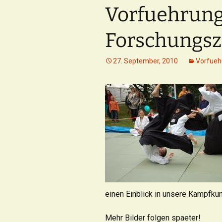
Vorfuehrun
Sammelbestellungen
Forschungs
FAQ
27. September, 2010
Vorfueh
einen Einblick in unsere Kampfkun
Mehr Bilder folgen spaeter!