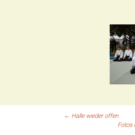
Beitrags-
←
Halle wieder offen
Fotos
Navigation