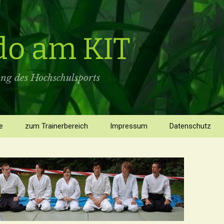
do am KIT
ung des Hochschulsports
e
zum Trainerbereich
Impressum
Datenschutz
s
risches
Historisches
Interview mit Paul Muller
(Horst Schwickerath —