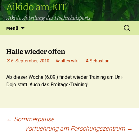
Aikido am KIT
Aikido Abteilung des Hochschulsports
Zum
Suchen
Menü
Inhalt
nach:
springen
Halle wieder offen
6. September, 2010
altes wiki
Sebastian
Ab dieser Woche (6.09.) findet wieder Training am Uni-
Dojo statt. Auch das Freitags-Training!
Beitrags-
←
Sommerpause
Vorfuehrung am Forschungszentrum
→
Navigation