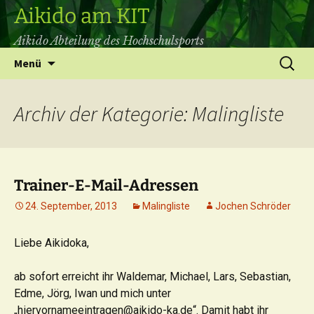
Aikido am KIT
Aikido Abteilung des Hochschulsports
Zum
Suchen
Menü
Inhalt
nach:
springen
Archiv der Kategorie: Malingliste
Trainer-E-Mail-Adressen
24. September, 2013
Malingliste
Jochen Schröder
Liebe Aikidoka,
ab sofort erreicht ihr Waldemar, Michael, Lars, Sebastian,
Edme, Jörg, Iwan und mich unter
„hiervornameeintragen@aikido-ka.de“. Damit habt ihr