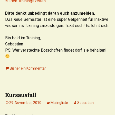
zu den Trainingszeiten
.
Bitte denkt unbedingt daran euch anzumelden.
D
a
s
n
eue Semester ist eine super Gelgenheit für Inaktive
wie
d
er ins T
r
aining
e
inzusteigen. Tr
a
ut euch! E
s
lohnt sich.
Bis bald im Training,
Sebastian
PS: Wer versteckte Botschaften findet darf sie behalten!
Bisher ein Kommentar
Kursausfall
29. November, 2010
Malingliste
Sebastian