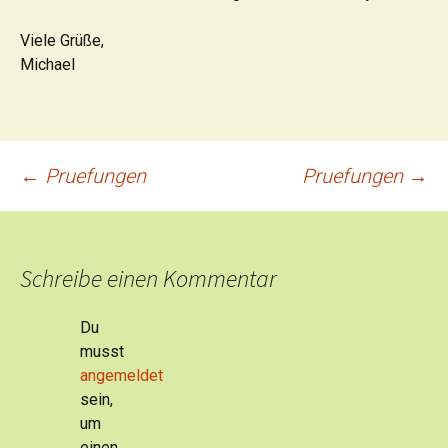
Viele Grüße,
Michael
Beitrags-
←
Pruefungen
Pruefungen
→
Navigation
Schreibe einen Kommentar
Du
musst
angemeldet
sein,
um
einen