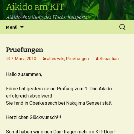
Aikido am KIT
Aikido Abteilung des Hochschulsports
Zum
Suchen
Menü
Inhalt
nach:
springen
Pruefungen
7. März, 2010
altes wiki
,
Pruefungen
Sebastian
Hallo zusammen,
Edme hat gestern seine Prüfung zum 1. Dan Aikido
erfolgreich absolviert!
Sie fand in Oberkessach bei Nakajima Sensei statt.
Herzlichen Glückwunsch!!!
Somit haben wir einen Dan-Träger mehr im KIT-Dojo!