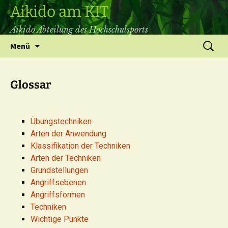
Aikido am KIT
Aikido Abteilung des Hochschulsports
Zum
Suchen
Menü
Inhalt
nach:
springen
Glossar
Übungstechniken
Arten der Anwendung
Klassifikation der Techniken
Arten der Techniken
Grundstellungen
Angriffsebenen
Angriffsformen
Techniken
Wichtige Punkte